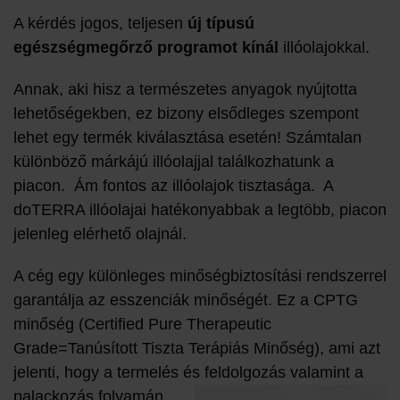
A kérdés jogos, teljesen
új típusú
egészségmegőrző programot kínál
illóolajokkal.
Annak, aki hisz a természetes anyagok nyújtotta
lehetőségekben, ez bizony elsődleges szempont
lehet egy termék kiválasztása esetén! Számtalan
különböző márkájú illóolajjal találkozhatunk a
piacon. Ám fontos az illóolajok tisztasága. A
doTERRA illóolajai hatékonyabbak a legtöbb, piacon
jelenleg elérhető olajnál.
A cég egy különleges minőségbiztosítási rendszerrel
garantálja az esszenciák minőségét. Ez a CPTG
minőség (Certified Pure Therapeutic
Grade=Tanúsított Tiszta Terápiás Minőség), ami azt
jelenti, hogy a termelés és
feldolgozás valamint a
palackozás folyamán